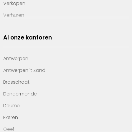
Verkopen
Verhuren
Investeren
Al onze kantoren
Property management
Over Heylen Vastgoed
Antwerpen
Kennis van wonen
Antwerpen 't Zand
Kantoren
Brasschaat
Veelgestelde vragen
Dendermonde
Werken bij Heylen Vastgoed
Deurne
Contact
Ekeren
Geel