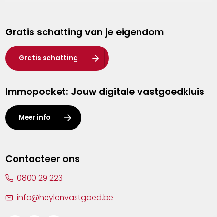
Genk
Gratis schatting van je eigendom
Hasselt
Heist-op-den-Berg
Gratis schatting
Herentals
Immopocket: Jouw digitale vastgoedkluis
Kalmthout
Leuven
Meer info
Lier
Lommel
Contacteer ons
Malle
0800 29 223
Mechelen
info@heylenvastgoed.be
Mortsel