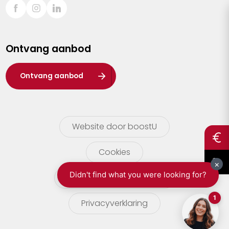
Sint-Truiden
Turnhout
Ontvang aanbod
Waasland
Wuustwezel
Ontvang aanbod
Zoersel
Website door boostU
Cookies
gebruikersvoorwaarden
Privacyverklaring