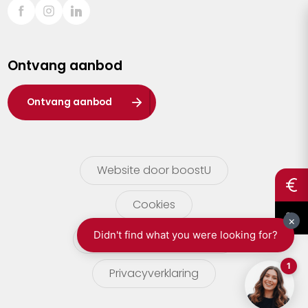
Sint-Truiden
Turnhout
Ontvang aanbod
Waasland
Wuustwezel
Ontvang aanbod
Zoersel
Website door boostU
Cookies
gebruikersvoorwaarden
Privacyverklaring