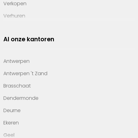
Verkopen
Verhuren
Investeren
Al onze kantoren
Property management
Over Heylen Vastgoed
Antwerpen
Kennis van wonen
Antwerpen 't Zand
Kantoren
Brasschaat
Veelgestelde vragen
Dendermonde
Werken bij Heylen Vastgoed
Deurne
Contact
Ekeren
Geel