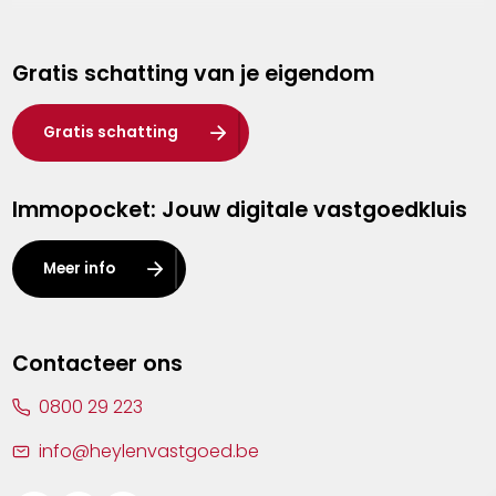
Genk
Gratis schatting van je eigendom
Hasselt
Heist-op-den-Berg
Gratis schatting
Herentals
Immopocket: Jouw digitale vastgoedkluis
Kalmthout
Leuven
Meer info
Lier
Lommel
Contacteer ons
Malle
0800 29 223
Mechelen
info@heylenvastgoed.be
Mortsel