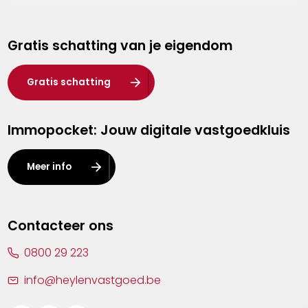
Genk
Gratis schatting van je eigendom
Hasselt
Heist-op-den-Berg
Gratis schatting
Herentals
Immopocket: Jouw digitale vastgoedkluis
Kalmthout
Leuven
Meer info
Lier
Lommel
Contacteer ons
Malle
0800 29 223
Mechelen
info@heylenvastgoed.be
Mortsel