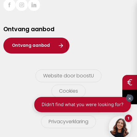
Sint-Truiden
Turnhout
Ontvang aanbod
Waasland
Wuustwezel
Ontvang aanbod
Zoersel
Website door boostU
Cookies
gebruikersvoorwaarden
Privacyverklaring