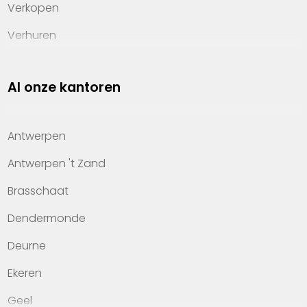
Verkopen
Verhuren
Investeren
Al onze kantoren
Property management
Over Heylen Vastgoed
Antwerpen
Kennis van wonen
Antwerpen 't Zand
Kantoren
Brasschaat
Veelgestelde vragen
Dendermonde
Werken bij Heylen Vastgoed
Deurne
Contact
Ekeren
Geel