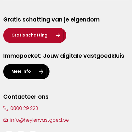
Genk
Gratis schatting van je eigendom
Hasselt
Heist-op-den-Berg
Gratis schatting
Herentals
Immopocket: Jouw digitale vastgoedkluis
Kalmthout
Leuven
Meer info
Lier
Lommel
Contacteer ons
Malle
0800 29 223
Mechelen
info@heylenvastgoed.be
Mortsel