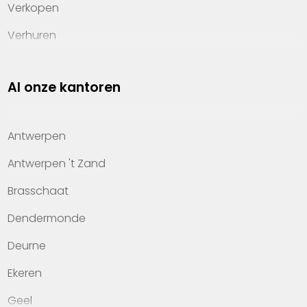
Verkopen
Verhuren
Investeren
Al onze kantoren
Property management
Over Heylen Vastgoed
Antwerpen
Kennis van wonen
Antwerpen 't Zand
Kantoren
Brasschaat
Veelgestelde vragen
Dendermonde
Werken bij Heylen Vastgoed
Deurne
Contact
Ekeren
Geel