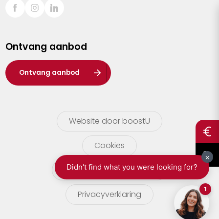
Sint-Truiden
Turnhout
Ontvang aanbod
Waasland
Wuustwezel
Ontvang aanbod
Zoersel
Website door boostU
Cookies
gebruikersvoorwaarden
Privacyverklaring