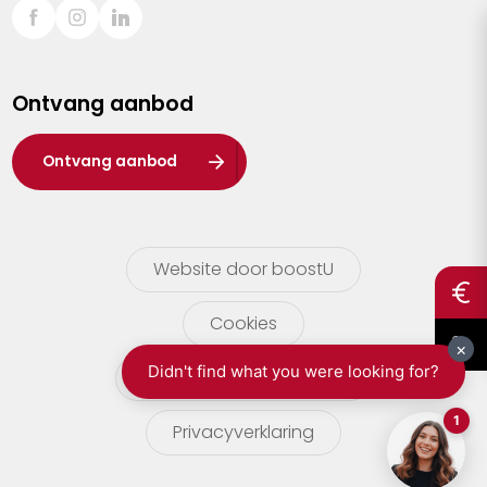
Sint-Truiden
Turnhout
Ontvang aanbod
Waasland
Wuustwezel
Ontvang aanbod
Zoersel
Website door boostU
Cookies
gebruikersvoorwaarden
Privacyverklaring