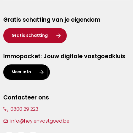
Genk
Gratis schatting van je eigendom
Hasselt
Heist-op-den-Berg
Gratis schatting
Herentals
Immopocket: Jouw digitale vastgoedkluis
Kalmthout
Leuven
Meer info
Lier
Lommel
Contacteer ons
Malle
0800 29 223
Mechelen
info@heylenvastgoed.be
Mortsel