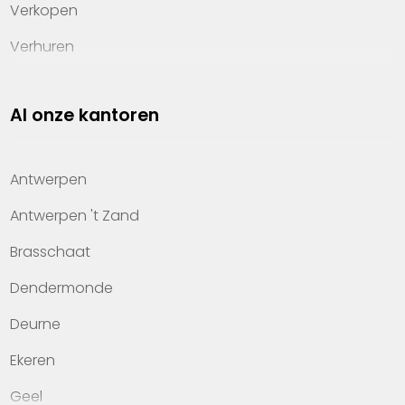
Verkopen
Verhuren
Investeren
Al onze kantoren
Property management
Over Heylen Vastgoed
Antwerpen
Kennis van wonen
Antwerpen 't Zand
Kantoren
Brasschaat
Veelgestelde vragen
Dendermonde
Werken bij Heylen Vastgoed
Deurne
Contact
Ekeren
Geel