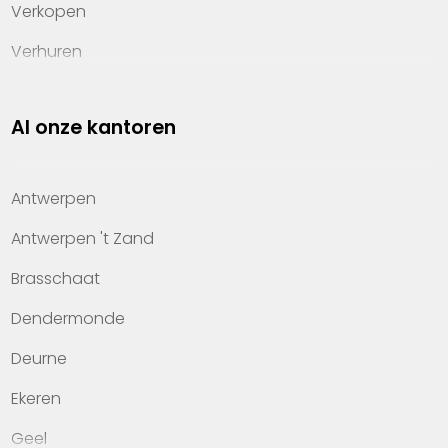
Verkopen
Verhuren
Investeren
Al onze kantoren
Property management
Over Heylen Vastgoed
Antwerpen
Kennis van wonen
Antwerpen 't Zand
Kantoren
Brasschaat
Veelgestelde vragen
Dendermonde
Werken bij Heylen Vastgoed
Deurne
Contact
Ekeren
Geel