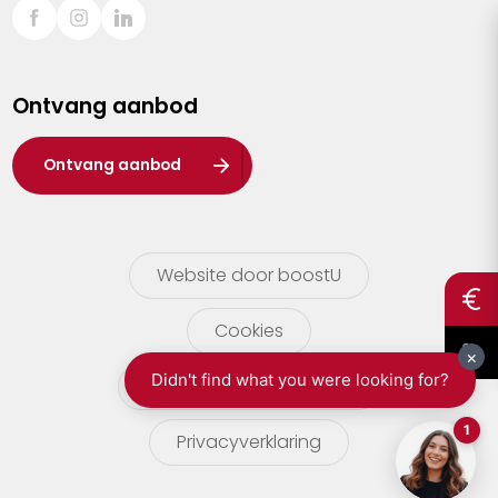
Sint-Truiden
Turnhout
Ontvang aanbod
Waasland
Wuustwezel
Ontvang aanbod
Zoersel
Website door boostU
Cookies
gebruikersvoorwaarden
Privacyverklaring