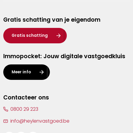
Genk
Gratis schatting van je eigendom
Hasselt
Heist-op-den-Berg
Gratis schatting
Herentals
Immopocket: Jouw digitale vastgoedkluis
Kalmthout
Leuven
Meer info
Lier
Lommel
Contacteer ons
Malle
0800 29 223
Mechelen
info@heylenvastgoed.be
Mortsel