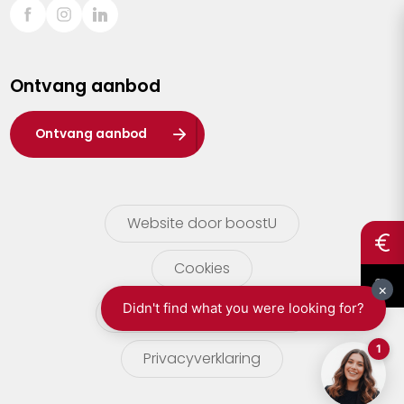
Sint-Truiden
Turnhout
Ontvang aanbod
Waasland
Wuustwezel
Ontvang aanbod
Zoersel
Website door boostU
Cookies
gebruikersvoorwaarden
Privacyverklaring