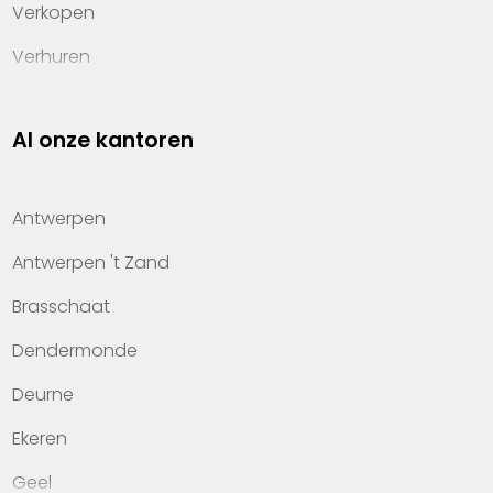
Verkopen
Verhuren
Investeren
Al onze kantoren
Property management
Over Heylen Vastgoed
Antwerpen
Kennis van wonen
Antwerpen 't Zand
Kantoren
Brasschaat
Veelgestelde vragen
Dendermonde
Werken bij Heylen Vastgoed
Deurne
Contact
Ekeren
Geel