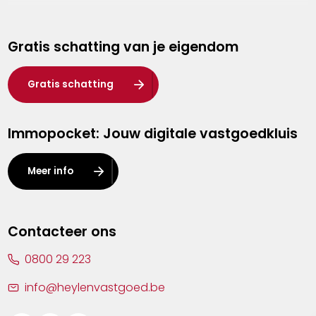
Genk
Gratis schatting van je eigendom
Hasselt
Heist-op-den-Berg
Gratis schatting
Herentals
Immopocket: Jouw digitale vastgoedkluis
Kalmthout
Leuven
Meer info
Lier
Lommel
Contacteer ons
Malle
0800 29 223
Mechelen
info@heylenvastgoed.be
Mortsel