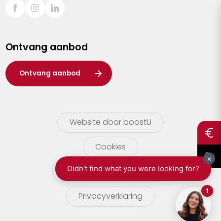
Sint-Truiden
Turnhout
Ontvang aanbod
Waasland
Wuustwezel
Ontvang aanbod
Zoersel
Website door boostU
Cookies
gebruikersvoorwaarden
Privacyverklaring