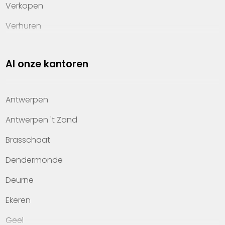
Verkopen
Verhuren
Investeren
Al onze kantoren
Property management
Over Heylen Vastgoed
Antwerpen
Kennis van wonen
Antwerpen 't Zand
Kantoren
Brasschaat
Veelgestelde vragen
Dendermonde
Werken bij Heylen Vastgoed
Deurne
Contact
Ekeren
Geel