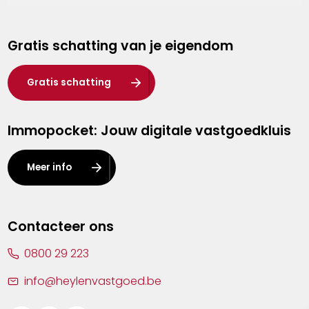
Genk
Gratis schatting van je eigendom
Hasselt
Heist-op-den-Berg
Gratis schatting
Herentals
Immopocket: Jouw digitale vastgoedkluis
Kalmthout
Leuven
Meer info
Lier
Lommel
Contacteer ons
Malle
0800 29 223
Mechelen
info@heylenvastgoed.be
Mortsel