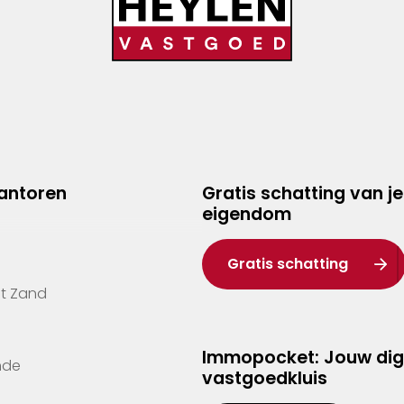
kantoren
Gratis schatting van je
eigendom
Gratis schatting
't Zand
Immopocket: Jouw dig
nde
vastgoedkluis