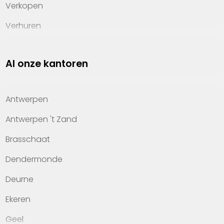
Verkopen
Verhuren
Investeren
Al onze kantoren
Property management
Over Heylen Vastgoed
Antwerpen
Kennis van wonen
Antwerpen 't Zand
Kantoren
Brasschaat
Veelgestelde vragen
Dendermonde
Werken bij Heylen Vastgoed
Deurne
Contact
Ekeren
Geel