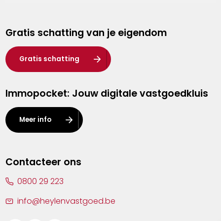
Genk
Gratis schatting van je eigendom
Hasselt
Heist-op-den-Berg
Gratis schatting
Herentals
Immopocket: Jouw digitale vastgoedkluis
Kalmthout
Leuven
Meer info
Lier
Lommel
Contacteer ons
Malle
0800 29 223
Mechelen
info@heylenvastgoed.be
Mortsel