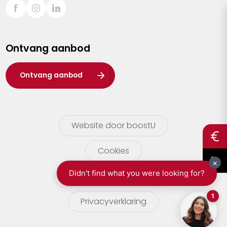
Sint-Truiden
Turnhout
Ontvang aanbod
Waasland
Wuustwezel
Ontvang aanbod
Zoersel
Website door boostU
Cookies
gebruikersvoorwaarden
Privacyverklaring