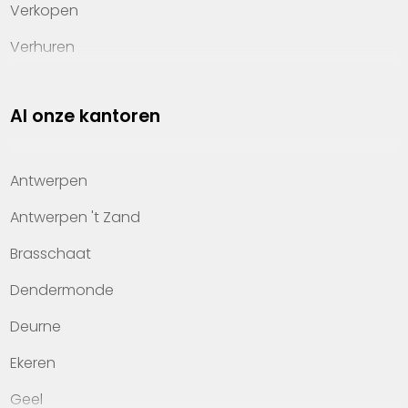
Verkopen
Verhuren
Investeren
Al onze kantoren
Property management
Over Heylen Vastgoed
Antwerpen
Kennis van wonen
Antwerpen 't Zand
Kantoren
Brasschaat
Veelgestelde vragen
Dendermonde
Werken bij Heylen Vastgoed
Deurne
Contact
Ekeren
Geel