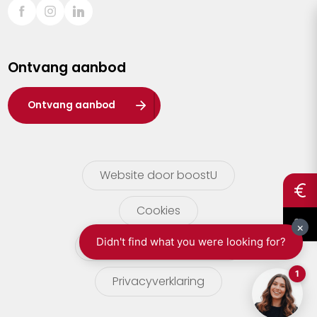
Sint-Truiden
Turnhout
Ontvang aanbod
Waasland
Wuustwezel
Ontvang aanbod
Zoersel
Website door boostU
Cookies
gebruikersvoorwaarden
Privacyverklaring