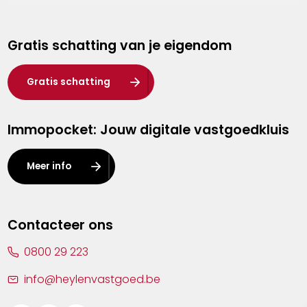
Genk
Gratis schatting van je eigendom
Hasselt
Heist-op-den-Berg
Gratis schatting
Herentals
Immopocket: Jouw digitale vastgoedkluis
Kalmthout
Leuven
Meer info
Lier
Lommel
Contacteer ons
Malle
0800 29 223
Mechelen
info@heylenvastgoed.be
Mortsel