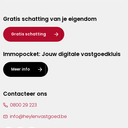
Genk
Gratis schatting van je eigendom
Hasselt
Heist-op-den-Berg
Gratis schatting
Herentals
Immopocket: Jouw digitale vastgoedkluis
Kalmthout
Leuven
Meer info
Lier
Lommel
Contacteer ons
Malle
0800 29 223
Mechelen
info@heylenvastgoed.be
Mortsel