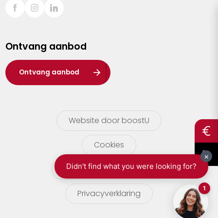
Sint-Truiden
Turnhout
Ontvang aanbod
Waasland
Wuustwezel
Ontvang aanbod
Zoersel
Website door boostU
Cookies
gebruikersvoorwaarden
Privacyverklaring