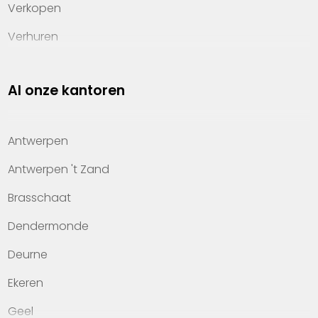
Verkopen
Verhuren
Investeren
Al onze kantoren
Property management
Over Heylen Vastgoed
Antwerpen
Kennis van wonen
Antwerpen 't Zand
Kantoren
Brasschaat
Veelgestelde vragen
Dendermonde
Werken bij Heylen Vastgoed
Deurne
Contact
Ekeren
Geel