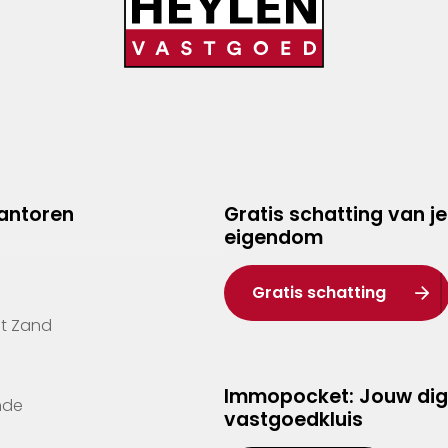
kantoren
Gratis schatting van je
eigendom
Gratis schatting
't Zand
Immopocket: Jouw dig
nde
vastgoedkluis