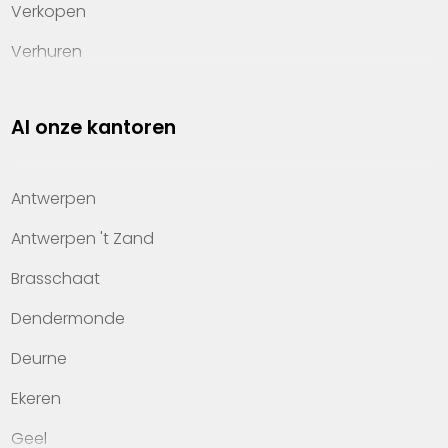
Verkopen
Verhuren
Investeren
Al onze kantoren
Property management
Over Heylen Vastgoed
Antwerpen
Kennis van wonen
Antwerpen 't Zand
Kantoren
Brasschaat
Veelgestelde vragen
Dendermonde
Werken bij Heylen Vastgoed
Deurne
Contact
Ekeren
Geel