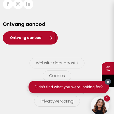
Sint-Truiden
Turnhout
Ontvang aanbod
Waasland
Wuustwezel
Ontvang aanbod
Zoersel
Website door boostU
Cookies
gebruikersvoorwaarden
Privacyverklaring