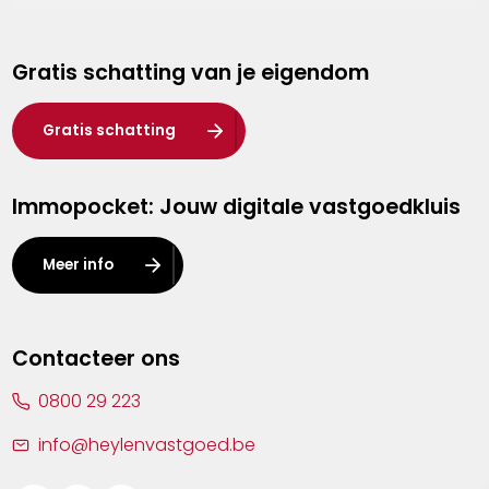
Genk
Gratis schatting van je eigendom
Hasselt
Heist-op-den-Berg
Gratis schatting
Herentals
Immopocket: Jouw digitale vastgoedkluis
Kalmthout
Leuven
Meer info
Lier
Lommel
Contacteer ons
Malle
0800 29 223
Mechelen
info@heylenvastgoed.be
Mortsel