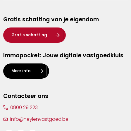
Genk
Gratis schatting van je eigendom
Hasselt
Heist-op-den-Berg
Gratis schatting
Herentals
Immopocket: Jouw digitale vastgoedkluis
Kalmthout
Leuven
Meer info
Lier
Lommel
Contacteer ons
Malle
0800 29 223
Mechelen
info@heylenvastgoed.be
Mortsel