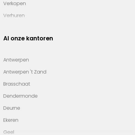
Verkopen
Verhuren
Investeren
Al onze kantoren
Property management
Over Heylen Vastgoed
Antwerpen
Kennis van wonen
Antwerpen 't Zand
Kantoren
Brasschaat
Veelgestelde vragen
Dendermonde
Werken bij Heylen Vastgoed
Deurne
Contact
Ekeren
Geel