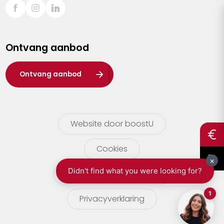
Sint-Truiden
Turnhout
Ontvang aanbod
Waasland
Wuustwezel
Ontvang aanbod
Zoersel
Website door boostU
Cookies
gebruikersvoorwaarden
Privacyverklaring