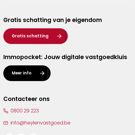
Genk
Gratis schatting van je eigendom
Hasselt
Heist-op-den-Berg
Gratis schatting
Herentals
Immopocket: Jouw digitale vastgoedkluis
Kalmthout
Leuven
Meer info
Lier
Lommel
Contacteer ons
Malle
0800 29 223
Mechelen
info@heylenvastgoed.be
Mortsel