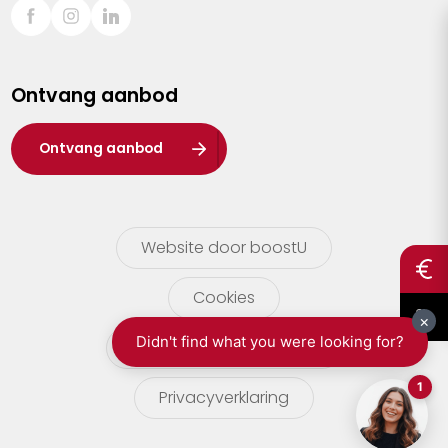
Sint-Truiden
Turnhout
Ontvang aanbod
Waasland
Wuustwezel
Ontvang aanbod
Zoersel
Website door boostU
Cookies
gebruikersvoorwaarden
Privacyverklaring