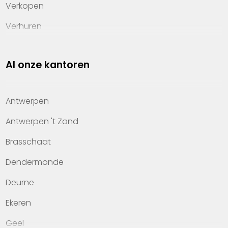
Verkopen
Verhuren
Investeren
Al onze kantoren
Property management
Over Heylen Vastgoed
Antwerpen
Kennis van wonen
Antwerpen 't Zand
Kantoren
Brasschaat
Veelgestelde vragen
Dendermonde
Werken bij Heylen Vastgoed
Deurne
Contact
Ekeren
Geel