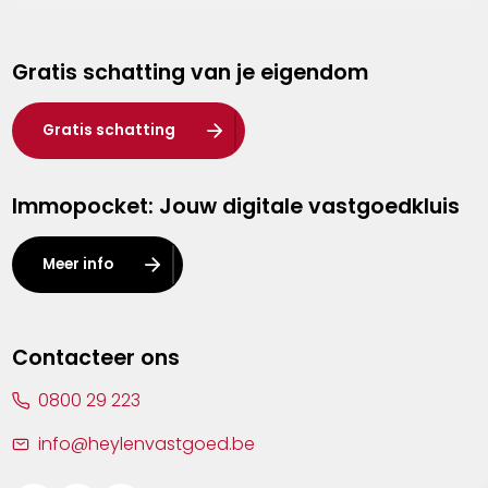
Genk
Gratis schatting van je eigendom
Hasselt
Heist-op-den-Berg
Gratis schatting
Herentals
Immopocket: Jouw digitale vastgoedkluis
Kalmthout
Leuven
Meer info
Lier
Lommel
Contacteer ons
Malle
0800 29 223
Mechelen
info@heylenvastgoed.be
Mortsel