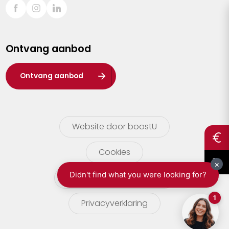
Sint-Truiden
Turnhout
Ontvang aanbod
Waasland
Wuustwezel
Ontvang aanbod
Zoersel
Website door boostU
Cookies
gebruikersvoorwaarden
Privacyverklaring