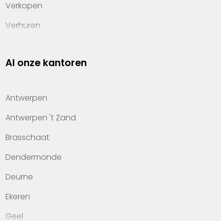
Verkopen
Verhuren
Investeren
Al onze kantoren
Property management
Over Heylen Vastgoed
Antwerpen
Kennis van wonen
Antwerpen 't Zand
Kantoren
Brasschaat
Veelgestelde vragen
Dendermonde
Werken bij Heylen Vastgoed
Deurne
Contact
Ekeren
Geel