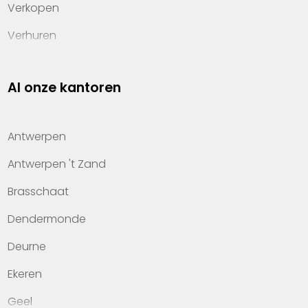
Verkopen
Verhuren
Investeren
Al onze kantoren
Property management
Over Heylen Vastgoed
Antwerpen
Kennis van wonen
Antwerpen 't Zand
Kantoren
Brasschaat
Veelgestelde vragen
Dendermonde
Werken bij Heylen Vastgoed
Deurne
Contact
Ekeren
Geel