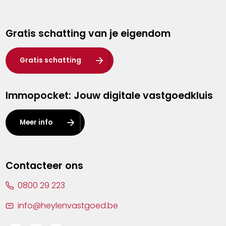
Genk
Gratis schatting van je eigendom
Hasselt
Heist-op-den-Berg
Gratis schatting
Herentals
Immopocket: Jouw digitale vastgoedkluis
Kalmthout
Leuven
Meer info
Lier
Lommel
Contacteer ons
Malle
0800 29 223
Mechelen
info@heylenvastgoed.be
Mortsel