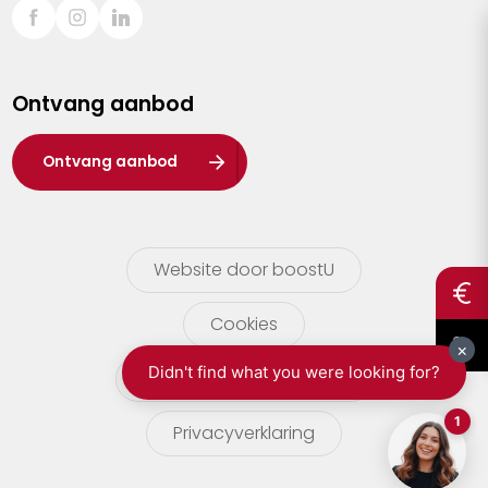
Sint-Truiden
Turnhout
Ontvang aanbod
Waasland
Wuustwezel
Ontvang aanbod
Zoersel
Website door boostU
Cookies
gebruikersvoorwaarden
Privacyverklaring