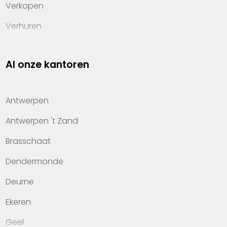
Verkopen
Verhuren
Investeren
Al onze kantoren
Property management
Over Heylen Vastgoed
Antwerpen
Kennis van wonen
Antwerpen 't Zand
Kantoren
Brasschaat
Veelgestelde vragen
Dendermonde
Werken bij Heylen Vastgoed
Deurne
Contact
Ekeren
Geel