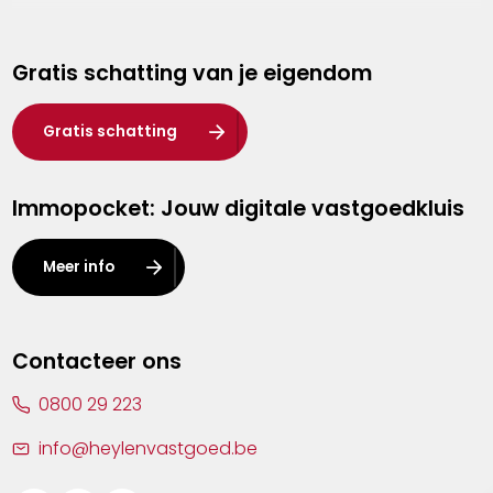
Genk
Gratis schatting van je eigendom
Hasselt
Heist-op-den-Berg
Gratis schatting
Herentals
Immopocket: Jouw digitale vastgoedkluis
Kalmthout
Leuven
Meer info
Lier
Lommel
Contacteer ons
Malle
0800 29 223
Mechelen
info@heylenvastgoed.be
Mortsel