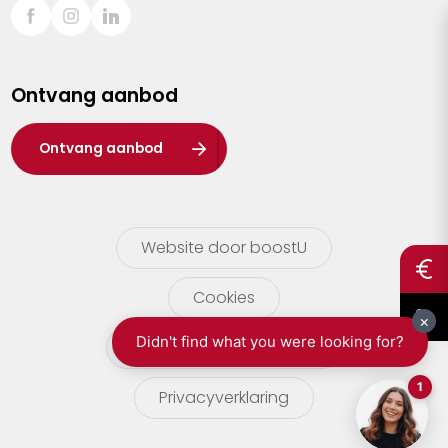
Sint-Truiden
Turnhout
Ontvang aanbod
Waasland
Wuustwezel
Ontvang aanbod
Zoersel
Website door boostU
Cookies
gebruikersvoorwaarden
Privacyverklaring