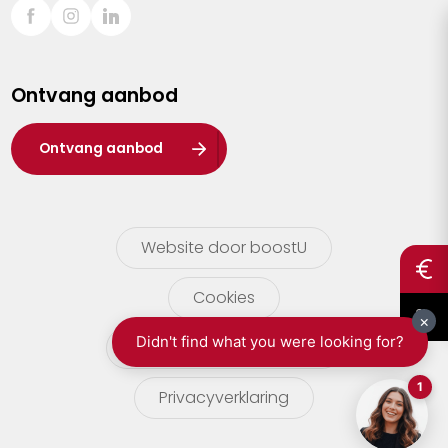
Sint-Truiden
Turnhout
Ontvang aanbod
Waasland
Wuustwezel
Ontvang aanbod
Zoersel
Website door boostU
Cookies
gebruikersvoorwaarden
Privacyverklaring