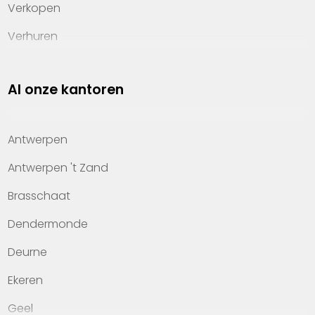
Verkopen
Verhuren
Investeren
Al onze kantoren
Property management
Over Heylen Vastgoed
Antwerpen
Kennis van wonen
Antwerpen 't Zand
Kantoren
Brasschaat
Veelgestelde vragen
Dendermonde
Werken bij Heylen Vastgoed
Deurne
Contact
Ekeren
Geel