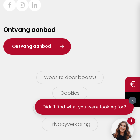
Sint-Truiden
Turnhout
Ontvang aanbod
Waasland
Wuustwezel
Ontvang aanbod
Zoersel
Website door boostU
Cookies
gebruikersvoorwaarden
Privacyverklaring