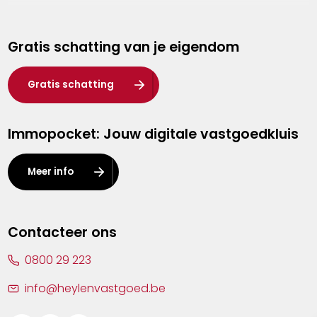
Genk
Gratis schatting van je eigendom
Hasselt
Heist-op-den-Berg
Gratis schatting
Herentals
Immopocket: Jouw digitale vastgoedkluis
Kalmthout
Leuven
Meer info
Lier
Lommel
Contacteer ons
Malle
0800 29 223
Mechelen
info@heylenvastgoed.be
Mortsel