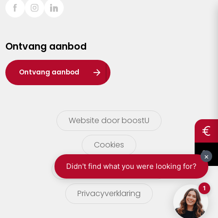
Sint-Truiden
Turnhout
Ontvang aanbod
Waasland
Wuustwezel
Ontvang aanbod
Zoersel
Website door boostU
Cookies
gebruikersvoorwaarden
Privacyverklaring