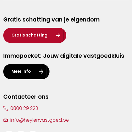
Genk
Gratis schatting van je eigendom
Hasselt
Heist-op-den-Berg
Gratis schatting
Herentals
Immopocket: Jouw digitale vastgoedkluis
Kalmthout
Leuven
Meer info
Lier
Lommel
Contacteer ons
Malle
0800 29 223
Mechelen
info@heylenvastgoed.be
Mortsel