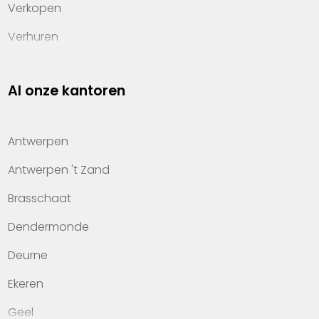
Verkopen
Verhuren
Investeren
Al onze kantoren
Property management
Over Heylen Vastgoed
Antwerpen
Kennis van wonen
Antwerpen 't Zand
Kantoren
Brasschaat
Veelgestelde vragen
Dendermonde
Werken bij Heylen Vastgoed
Deurne
Contact
Ekeren
Geel