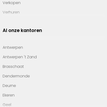
Verkopen
Verhuren
Investeren
Al onze kantoren
Property management
Over Heylen Vastgoed
Antwerpen
Kennis van wonen
Antwerpen 't Zand
Kantoren
Brasschaat
Veelgestelde vragen
Dendermonde
Werken bij Heylen Vastgoed
Deurne
Contact
Ekeren
Geel