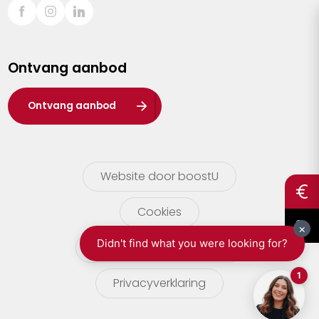
Sint-Truiden
Turnhout
Ontvang aanbod
Waasland
Wuustwezel
Ontvang aanbod
Zoersel
Website door boostU
Cookies
gebruikersvoorwaarden
Privacyverklaring