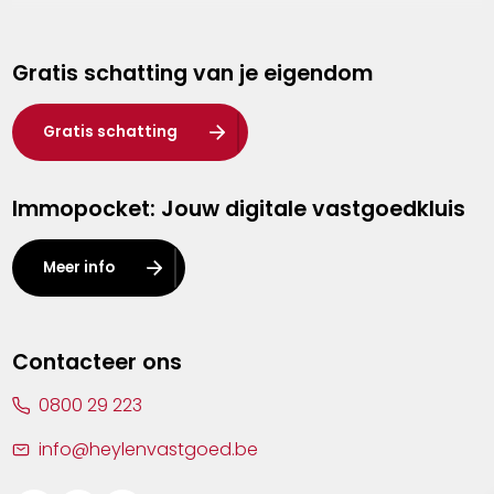
Genk
Gratis schatting van je eigendom
Hasselt
Heist-op-den-Berg
Gratis schatting
Herentals
Immopocket: Jouw digitale vastgoedkluis
Kalmthout
Leuven
Meer info
Lier
Lommel
Contacteer ons
Malle
0800 29 223
Mechelen
info@heylenvastgoed.be
Mortsel