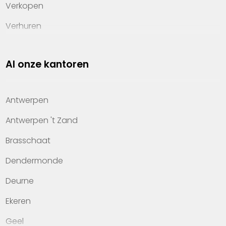
Verkopen
Verhuren
Investeren
Al onze kantoren
Property management
Over Heylen Vastgoed
Antwerpen
Kennis van wonen
Antwerpen 't Zand
Kantoren
Brasschaat
Veelgestelde vragen
Dendermonde
Werken bij Heylen Vastgoed
Deurne
Contact
Ekeren
Geel