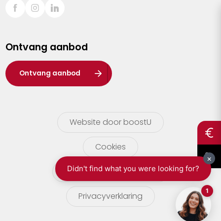
Sint-Truiden
Turnhout
Ontvang aanbod
Waasland
Wuustwezel
Ontvang aanbod
Zoersel
Website door boostU
Cookies
gebruikersvoorwaarden
Privacyverklaring