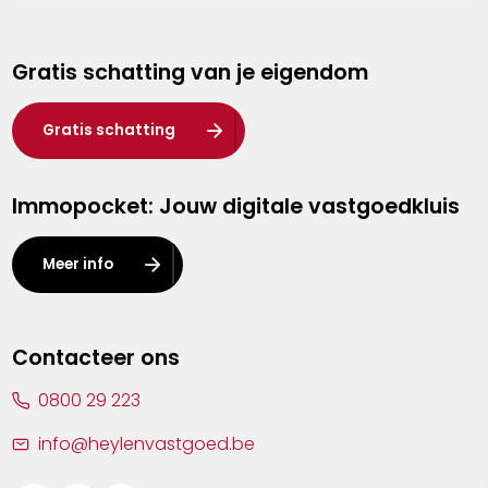
Genk
Gratis schatting van je eigendom
Hasselt
Heist-op-den-Berg
Gratis schatting
Herentals
Immopocket: Jouw digitale vastgoedkluis
Kalmthout
Leuven
Meer info
Lier
Lommel
Contacteer ons
Malle
0800 29 223
Mechelen
info@heylenvastgoed.be
Mortsel