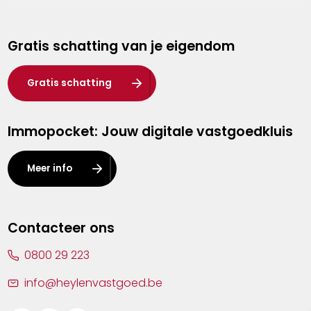
Genk
Gratis schatting van je eigendom
Hasselt
Heist-op-den-Berg
Gratis schatting
Herentals
Immopocket: Jouw digitale vastgoedkluis
Kalmthout
Leuven
Meer info
Lier
Lommel
Contacteer ons
Malle
0800 29 223
Mechelen
info@heylenvastgoed.be
Mortsel