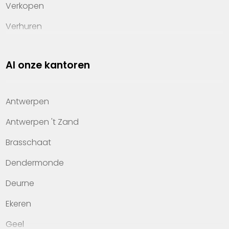
Verkopen
Verhuren
Investeren
Al onze kantoren
Property management
Over Heylen Vastgoed
Antwerpen
Kennis van wonen
Antwerpen 't Zand
Kantoren
Brasschaat
Veelgestelde vragen
Dendermonde
Werken bij Heylen Vastgoed
Deurne
Contact
Ekeren
Geel