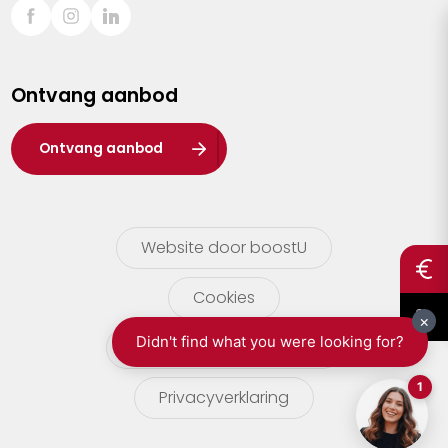
Sint-Truiden
Turnhout
Ontvang aanbod
Waasland
Wuustwezel
Ontvang aanbod
Zoersel
Website door boostU
Cookies
gebruikersvoorwaarden
Privacyverklaring