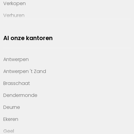
Verkopen
Verhuren
Investeren
Al onze kantoren
Property management
Over Heylen Vastgoed
Antwerpen
Kennis van wonen
Antwerpen 't Zand
Kantoren
Brasschaat
Veelgestelde vragen
Dendermonde
Werken bij Heylen Vastgoed
Deurne
Contact
Ekeren
Geel