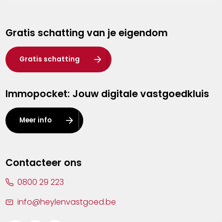
Genk
Gratis schatting van je eigendom
Hasselt
Heist-op-den-Berg
Gratis schatting
Herentals
Immopocket: Jouw digitale vastgoedkluis
Kalmthout
Leuven
Meer info
Lier
Lommel
Contacteer ons
Malle
0800 29 223
Mechelen
info@heylenvastgoed.be
Mortsel