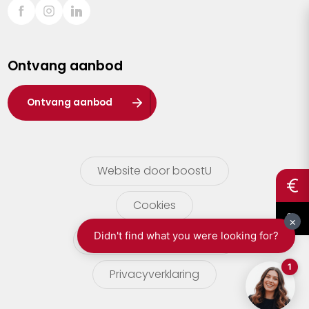
Sint-Truiden
Turnhout
Ontvang aanbod
Waasland
Wuustwezel
Ontvang aanbod
Zoersel
Website door boostU
Cookies
gebruikersvoorwaarden
Privacyverklaring