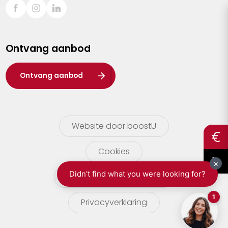
Sint-Truiden
Turnhout
Ontvang aanbod
Waasland
Wuustwezel
Ontvang aanbod
Zoersel
Website door boostU
Cookies
gebruikersvoorwaarden
Privacyverklaring