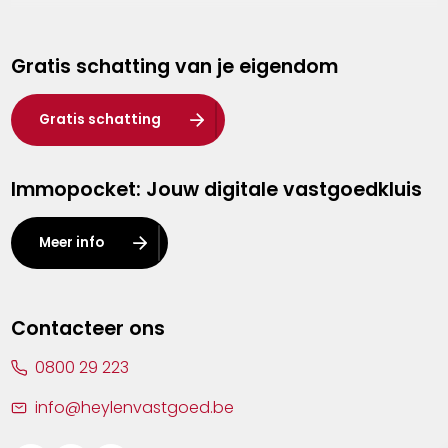
Genk
Gratis schatting van je eigendom
Hasselt
Heist-op-den-Berg
Gratis schatting
Herentals
Immopocket: Jouw digitale vastgoedkluis
Kalmthout
Leuven
Meer info
Lier
Lommel
Contacteer ons
Malle
0800 29 223
Mechelen
info@heylenvastgoed.be
Mortsel