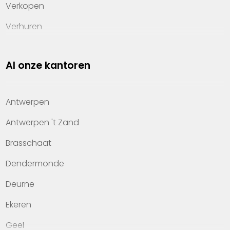
Verkopen
Verhuren
Investeren
Al onze kantoren
Property management
Over Heylen Vastgoed
Antwerpen
Kennis van wonen
Antwerpen 't Zand
Kantoren
Brasschaat
Veelgestelde vragen
Dendermonde
Werken bij Heylen Vastgoed
Deurne
Contact
Ekeren
Geel