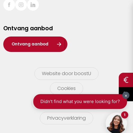
Sint-Truiden
Turnhout
Ontvang aanbod
Waasland
Wuustwezel
Ontvang aanbod
Zoersel
Website door boostU
Cookies
gebruikersvoorwaarden
Privacyverklaring