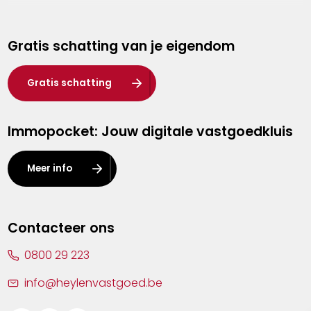
Genk
Gratis schatting van je eigendom
Hasselt
Heist-op-den-Berg
Gratis schatting
Herentals
Immopocket: Jouw digitale vastgoedkluis
Kalmthout
Leuven
Meer info
Lier
Lommel
Contacteer ons
Malle
0800 29 223
Mechelen
info@heylenvastgoed.be
Mortsel