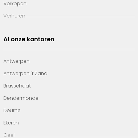
Verkopen
Verhuren
Investeren
Al onze kantoren
Property management
Over Heylen Vastgoed
Antwerpen
Kennis van wonen
Antwerpen 't Zand
Kantoren
Brasschaat
Veelgestelde vragen
Dendermonde
Werken bij Heylen Vastgoed
Deurne
Contact
Ekeren
Geel