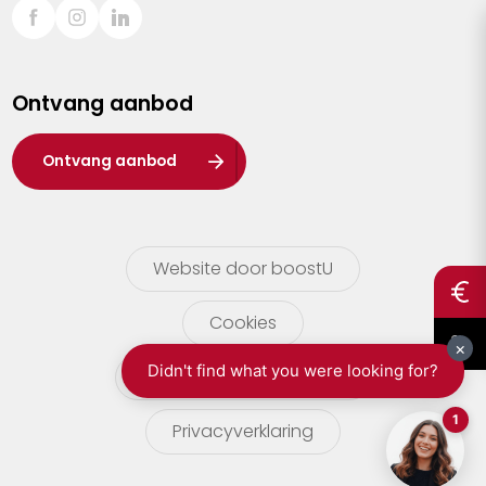
Sint-Truiden
Turnhout
Ontvang aanbod
Waasland
Wuustwezel
Ontvang aanbod
Zoersel
Website door boostU
Cookies
gebruikersvoorwaarden
Privacyverklaring