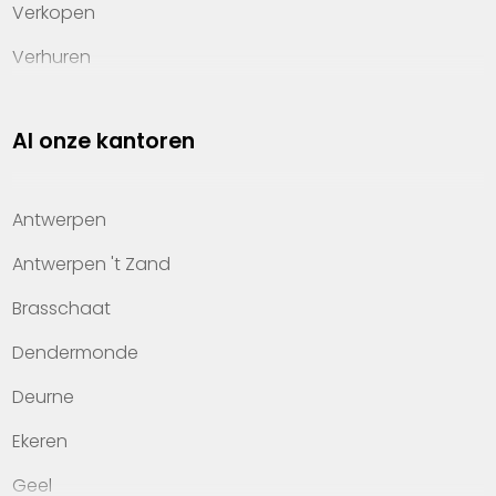
Verkopen
Verhuren
Investeren
Al onze kantoren
Property management
Over Heylen Vastgoed
Antwerpen
Kennis van wonen
Antwerpen 't Zand
Kantoren
Brasschaat
Veelgestelde vragen
Dendermonde
Werken bij Heylen Vastgoed
Deurne
Contact
Ekeren
Geel