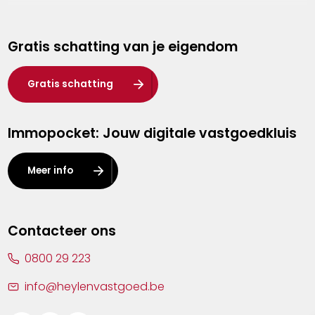
Genk
Gratis schatting van je eigendom
Hasselt
Heist-op-den-Berg
Gratis schatting
Herentals
Immopocket: Jouw digitale vastgoedkluis
Kalmthout
Leuven
Meer info
Lier
Lommel
Contacteer ons
Malle
0800 29 223
Mechelen
info@heylenvastgoed.be
Mortsel