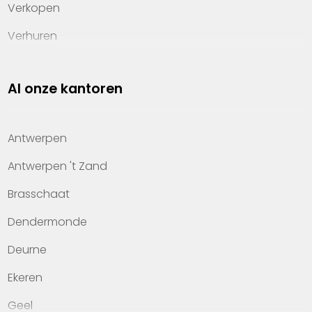
Verkopen
Verhuren
Investeren
Al onze kantoren
Property management
Over Heylen Vastgoed
Antwerpen
Kennis van wonen
Antwerpen 't Zand
Kantoren
Brasschaat
Veelgestelde vragen
Dendermonde
Werken bij Heylen Vastgoed
Deurne
Contact
Ekeren
Geel