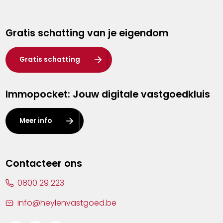
Genk
Gratis schatting van je eigendom
Hasselt
Heist-op-den-Berg
Gratis schatting
Herentals
Immopocket: Jouw digitale vastgoedkluis
Kalmthout
Leuven
Meer info
Lier
Lommel
Contacteer ons
Malle
0800 29 223
Mechelen
info@heylenvastgoed.be
Mortsel