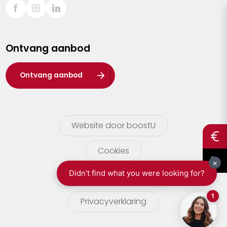
Sint-Truiden
Turnhout
Ontvang aanbod
Waasland
Wuustwezel
Ontvang aanbod
Zoersel
Website door boostU
Cookies
gebruikersvoorwaarden
Privacyverklaring