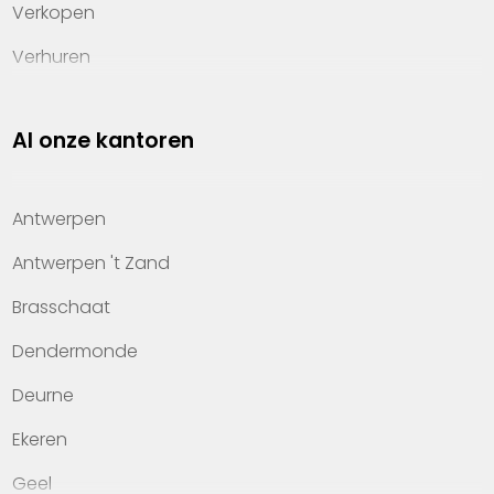
Verkopen
Verhuren
Investeren
Al onze kantoren
Property management
Over Heylen Vastgoed
Antwerpen
Kennis van wonen
Antwerpen 't Zand
Kantoren
Brasschaat
Veelgestelde vragen
Dendermonde
Werken bij Heylen Vastgoed
Deurne
Contact
Ekeren
Geel