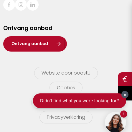
Sint-Truiden
Turnhout
Ontvang aanbod
Waasland
Wuustwezel
Ontvang aanbod
Zoersel
Website door boostU
Cookies
gebruikersvoorwaarden
Privacyverklaring