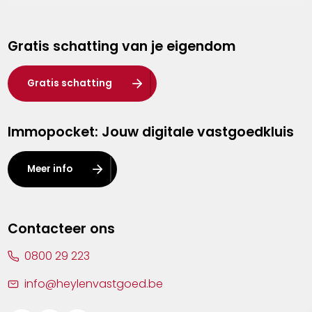
Genk
Gratis schatting van je eigendom
Hasselt
Heist-op-den-Berg
Gratis schatting
Herentals
Immopocket: Jouw digitale vastgoedkluis
Kalmthout
Leuven
Meer info
Lier
Lommel
Contacteer ons
Malle
0800 29 223
Mechelen
info@heylenvastgoed.be
Mortsel