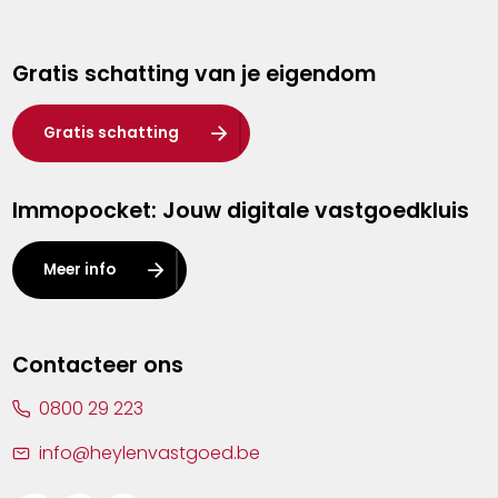
Genk
Gratis schatting van je eigendom
Hasselt
Heist-op-den-Berg
Gratis schatting
Herentals
Immopocket: Jouw digitale vastgoedkluis
Kalmthout
Leuven
Meer info
Lier
Lommel
Contacteer ons
Malle
0800 29 223
Mechelen
info@heylenvastgoed.be
Mortsel