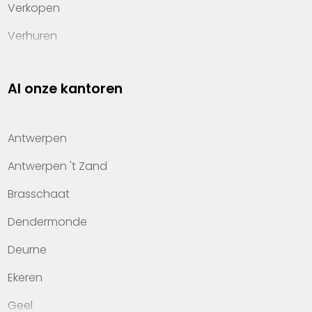
Verkopen
Verhuren
Investeren
Al onze kantoren
Property management
Over Heylen Vastgoed
Antwerpen
Kennis van wonen
Antwerpen 't Zand
Kantoren
Brasschaat
Veelgestelde vragen
Dendermonde
Werken bij Heylen Vastgoed
Deurne
Contact
Ekeren
Geel