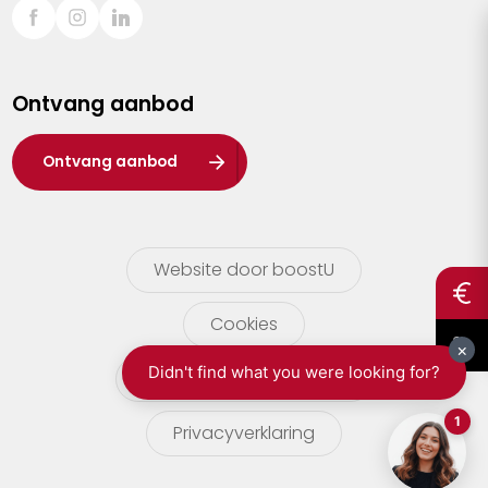
Sint-Truiden
Turnhout
Ontvang aanbod
Waasland
Wuustwezel
Ontvang aanbod
Zoersel
Website door boostU
Cookies
gebruikersvoorwaarden
Privacyverklaring