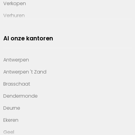
Verkopen
Verhuren
Investeren
Al onze kantoren
Property management
Over Heylen Vastgoed
Antwerpen
Kennis van wonen
Antwerpen 't Zand
Kantoren
Brasschaat
Veelgestelde vragen
Dendermonde
Werken bij Heylen Vastgoed
Deurne
Contact
Ekeren
Geel