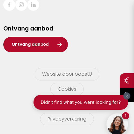
Sint-Truiden
Turnhout
Ontvang aanbod
Waasland
Wuustwezel
Ontvang aanbod
Zoersel
Website door boostU
Cookies
gebruikersvoorwaarden
Privacyverklaring