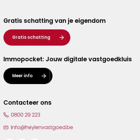
Genk
Gratis schatting van je eigendom
Hasselt
Heist-op-den-Berg
Gratis schatting
Herentals
Immopocket: Jouw digitale vastgoedkluis
Kalmthout
Leuven
Meer info
Lier
Lommel
Contacteer ons
Malle
0800 29 223
Mechelen
info@heylenvastgoed.be
Mortsel