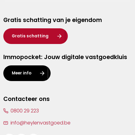
Genk
Gratis schatting van je eigendom
Hasselt
Heist-op-den-Berg
Gratis schatting
Herentals
Immopocket: Jouw digitale vastgoedkluis
Kalmthout
Leuven
Meer info
Lier
Lommel
Contacteer ons
Malle
0800 29 223
Mechelen
info@heylenvastgoed.be
Mortsel