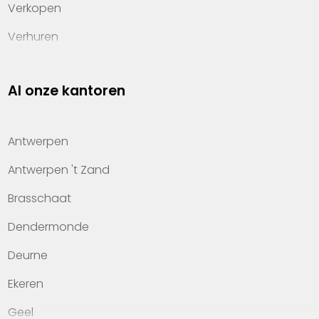
Verkopen
Verhuren
Investeren
Al onze kantoren
Property management
Over Heylen Vastgoed
Antwerpen
Kennis van wonen
Antwerpen 't Zand
Kantoren
Brasschaat
Veelgestelde vragen
Dendermonde
Werken bij Heylen Vastgoed
Deurne
Contact
Ekeren
Geel