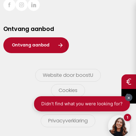
Sint-Truiden
Turnhout
Ontvang aanbod
Waasland
Wuustwezel
Ontvang aanbod
Zoersel
Website door boostU
Cookies
gebruikersvoorwaarden
Privacyverklaring