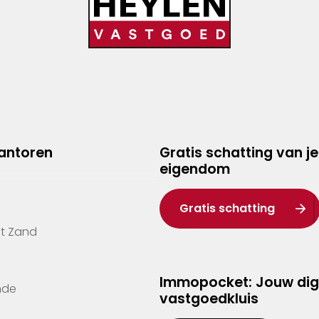
kantoren
Gratis schatting van je
eigendom
Gratis schatting
't Zand
Immopocket: Jouw dig
nde
vastgoedkluis