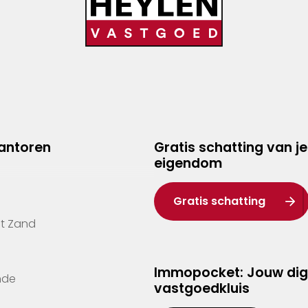
kantoren
Gratis schatting van je
eigendom
Gratis schatting
't Zand
Immopocket: Jouw dig
nde
vastgoedkluis