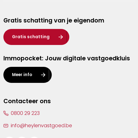
Genk
Gratis schatting van je eigendom
Hasselt
Heist-op-den-Berg
Gratis schatting
Herentals
Immopocket: Jouw digitale vastgoedkluis
Kalmthout
Leuven
Meer info
Lier
Lommel
Contacteer ons
Malle
0800 29 223
Mechelen
info@heylenvastgoed.be
Mortsel