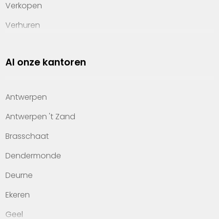
Verkopen
Verhuren
Investeren
Al onze kantoren
Property management
Over Heylen Vastgoed
Antwerpen
Kennis van wonen
Antwerpen 't Zand
Kantoren
Brasschaat
Veelgestelde vragen
Dendermonde
Werken bij Heylen Vastgoed
Deurne
Contact
Ekeren
Geel