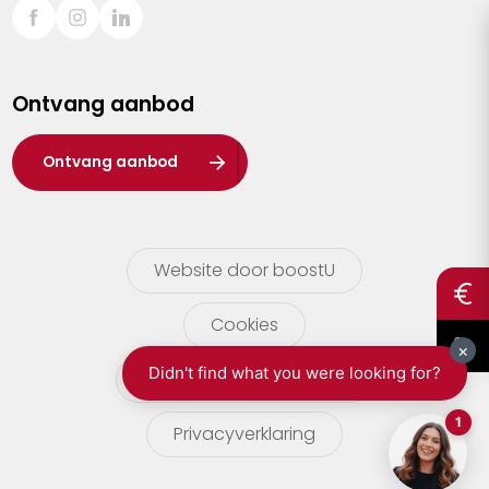
Sint-Truiden
Turnhout
Ontvang aanbod
Waasland
Wuustwezel
Ontvang aanbod
Zoersel
Website door boostU
Cookies
gebruikersvoorwaarden
Privacyverklaring