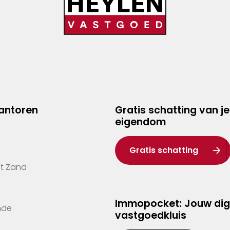
kantoren
Gratis schatting van je
eigendom
Gratis schatting
't Zand
Immopocket: Jouw dig
nde
vastgoedkluis