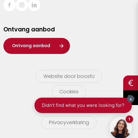
Sint-Truiden
Turnhout
Ontvang aanbod
Waasland
Wuustwezel
Ontvang aanbod
Zoersel
Website door boostU
Cookies
gebruikersvoorwaarden
Privacyverklaring