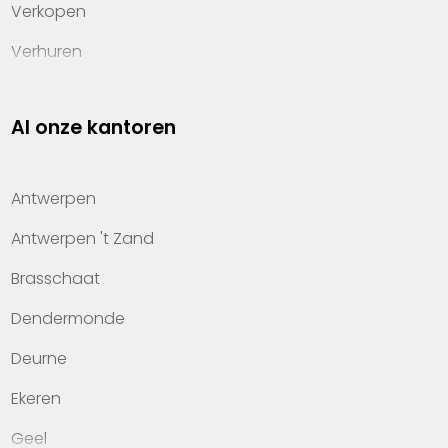
Verkopen
Verhuren
Investeren
Al onze kantoren
Property management
Over Heylen Vastgoed
Antwerpen
Kennis van wonen
Antwerpen 't Zand
Kantoren
Brasschaat
Veelgestelde vragen
Dendermonde
Werken bij Heylen Vastgoed
Deurne
Contact
Ekeren
Geel