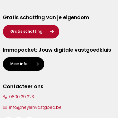
Genk
Gratis schatting van je eigendom
Hasselt
Heist-op-den-Berg
Gratis schatting
Herentals
Immopocket: Jouw digitale vastgoedkluis
Kalmthout
Leuven
Meer info
Lier
Lommel
Contacteer ons
Malle
0800 29 223
Mechelen
info@heylenvastgoed.be
Mortsel