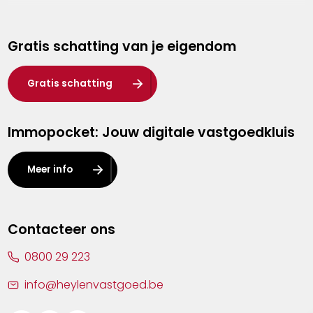
Genk
Gratis schatting van je eigendom
Hasselt
Heist-op-den-Berg
Gratis schatting
Herentals
Immopocket: Jouw digitale vastgoedkluis
Kalmthout
Leuven
Meer info
Lier
Lommel
Contacteer ons
Malle
0800 29 223
Mechelen
info@heylenvastgoed.be
Mortsel