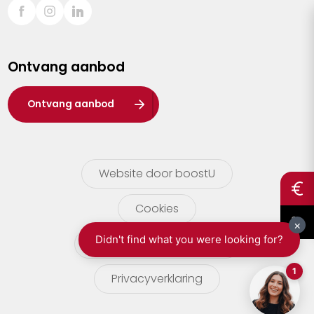
Sint-Truiden
Turnhout
Ontvang aanbod
Waasland
Wuustwezel
Ontvang aanbod
Zoersel
Website door boostU
Cookies
gebruikersvoorwaarden
Privacyverklaring