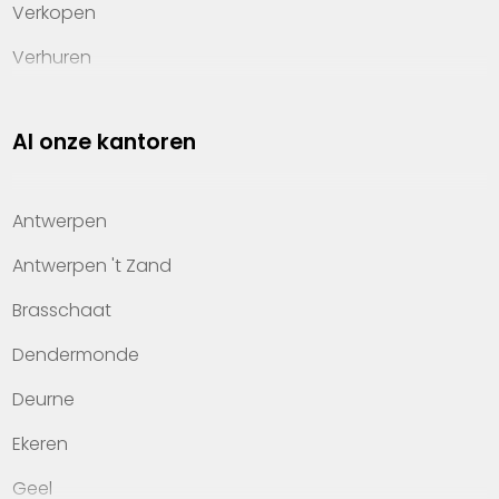
Verkopen
Verhuren
Investeren
Al onze kantoren
Property management
Over Heylen Vastgoed
Antwerpen
Kennis van wonen
Antwerpen 't Zand
Kantoren
Brasschaat
Veelgestelde vragen
Dendermonde
Werken bij Heylen Vastgoed
Deurne
Contact
Ekeren
Geel