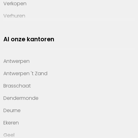
Verkopen
Verhuren
Investeren
Al onze kantoren
Property management
Over Heylen Vastgoed
Antwerpen
Kennis van wonen
Antwerpen 't Zand
Kantoren
Brasschaat
Veelgestelde vragen
Dendermonde
Werken bij Heylen Vastgoed
Deurne
Contact
Ekeren
Geel