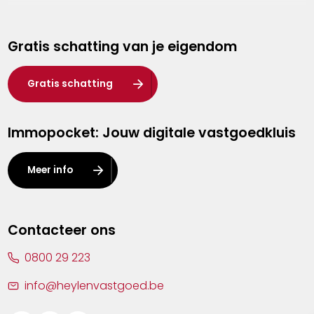
Genk
Gratis schatting van je eigendom
Hasselt
Heist-op-den-Berg
Gratis schatting
Herentals
Immopocket: Jouw digitale vastgoedkluis
Kalmthout
Leuven
Meer info
Lier
Lommel
Contacteer ons
Malle
0800 29 223
Mechelen
info@heylenvastgoed.be
Mortsel