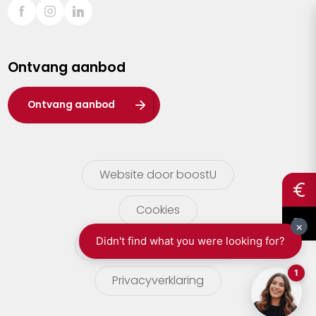
Sint-Truiden
Turnhout
Ontvang aanbod
Waasland
Wuustwezel
Ontvang aanbod
Zoersel
Website door boostU
Cookies
gebruikersvoorwaarden
Privacyverklaring