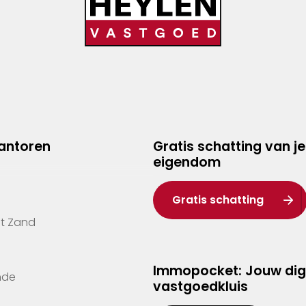
kantoren
Gratis schatting van je
eigendom
Gratis schatting
't Zand
Immopocket: Jouw dig
nde
vastgoedkluis