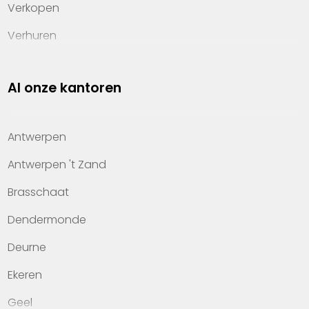
Verkopen
Verhuren
Investeren
Al onze kantoren
Property management
Over Heylen Vastgoed
Antwerpen
Kennis van wonen
Antwerpen 't Zand
Kantoren
Brasschaat
Veelgestelde vragen
Dendermonde
Werken bij Heylen Vastgoed
Deurne
Contact
Ekeren
Geel