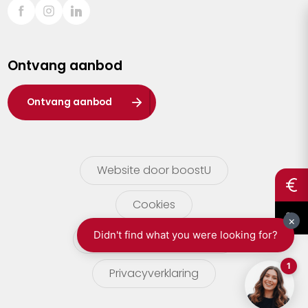
Sint-Truiden
Turnhout
Ontvang aanbod
Waasland
Wuustwezel
Ontvang aanbod
Zoersel
Website door boostU
Cookies
gebruikersvoorwaarden
Privacyverklaring