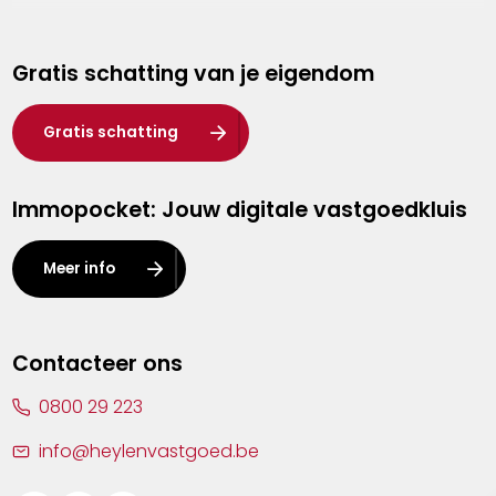
Genk
Gratis schatting van je eigendom
Hasselt
Heist-op-den-Berg
Gratis schatting
Herentals
Immopocket: Jouw digitale vastgoedkluis
Kalmthout
Leuven
Meer info
Lier
Lommel
Contacteer ons
Malle
0800 29 223
Mechelen
info@heylenvastgoed.be
Mortsel