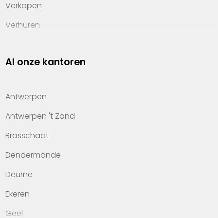
Verkopen
Verhuren
Investeren
Al onze kantoren
Property management
Over Heylen Vastgoed
Antwerpen
Kennis van wonen
Antwerpen 't Zand
Kantoren
Brasschaat
Veelgestelde vragen
Dendermonde
Werken bij Heylen Vastgoed
Deurne
Contact
Ekeren
Geel