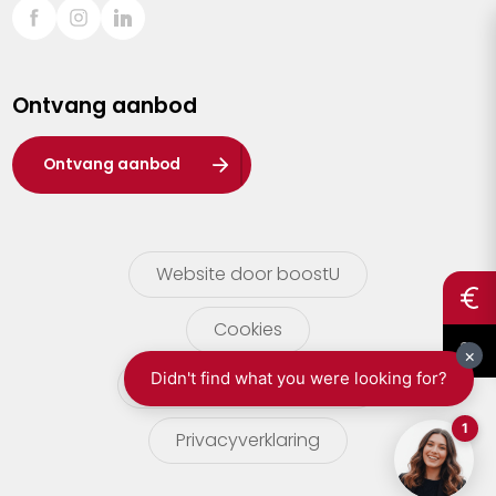
Sint-Truiden
Turnhout
Ontvang aanbod
Waasland
Wuustwezel
Ontvang aanbod
Zoersel
Website door boostU
Cookies
gebruikersvoorwaarden
Privacyverklaring