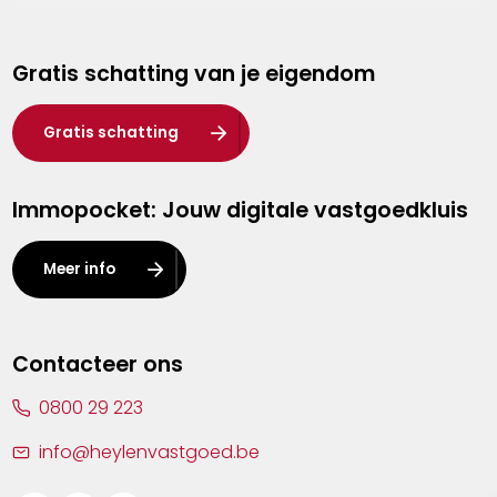
Genk
Gratis schatting van je eigendom
Hasselt
Heist-op-den-Berg
Gratis schatting
Herentals
Immopocket: Jouw digitale vastgoedkluis
Kalmthout
Leuven
Meer info
Lier
Lommel
Contacteer ons
Malle
0800 29 223
Mechelen
info@heylenvastgoed.be
Mortsel