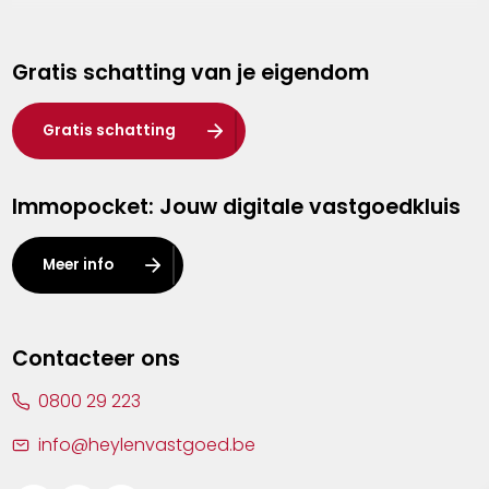
Genk
Gratis schatting van je eigendom
Hasselt
Heist-op-den-Berg
Gratis schatting
Herentals
Immopocket: Jouw digitale vastgoedkluis
Kalmthout
Leuven
Meer info
Lier
Lommel
Contacteer ons
Malle
0800 29 223
Mechelen
info@heylenvastgoed.be
Mortsel