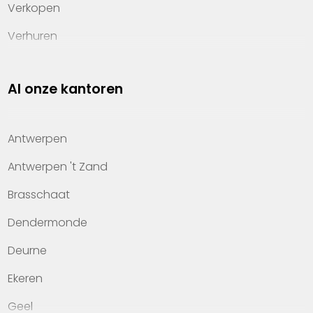
Verkopen
Verhuren
Investeren
Al onze kantoren
Property management
Over Heylen Vastgoed
Antwerpen
Kennis van wonen
Antwerpen 't Zand
Kantoren
Brasschaat
Veelgestelde vragen
Dendermonde
Werken bij Heylen Vastgoed
Deurne
Contact
Ekeren
Geel