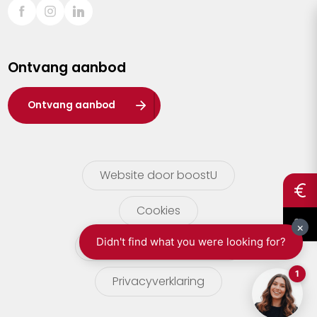
Sint-Truiden
Turnhout
Ontvang aanbod
Waasland
Wuustwezel
Ontvang aanbod
Zoersel
Website door boostU
Cookies
gebruikersvoorwaarden
Privacyverklaring