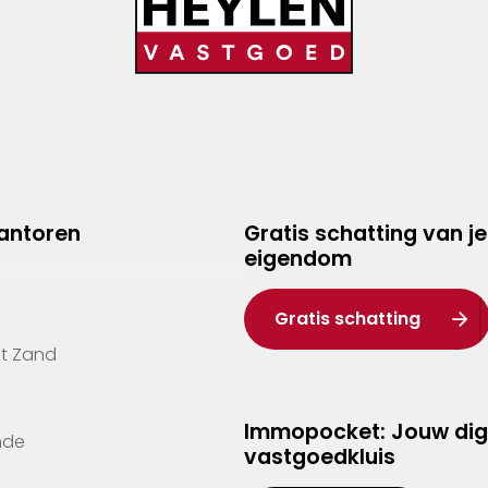
kantoren
Gratis schatting van je
eigendom
Gratis schatting
't Zand
Immopocket: Jouw dig
nde
vastgoedkluis