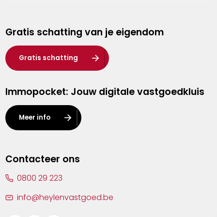
Genk
Gratis schatting van je eigendom
Hasselt
Heist-op-den-Berg
Gratis schatting
Herentals
Immopocket: Jouw digitale vastgoedkluis
Kalmthout
Leuven
Meer info
Lier
Lommel
Contacteer ons
Malle
0800 29 223
Mechelen
info@heylenvastgoed.be
Mortsel