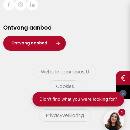
Sint-Truiden
Turnhout
Ontvang aanbod
Waasland
Wuustwezel
Ontvang aanbod
Zoersel
Website door boostU
Cookies
gebruikersvoorwaarden
Privacyverklaring