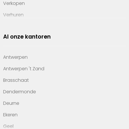
Verkopen
Verhuren
Investeren
Al onze kantoren
Property management
Over Heylen Vastgoed
Antwerpen
Kennis van wonen
Antwerpen 't Zand
Kantoren
Brasschaat
Veelgestelde vragen
Dendermonde
Werken bij Heylen Vastgoed
Deurne
Contact
Ekeren
Geel