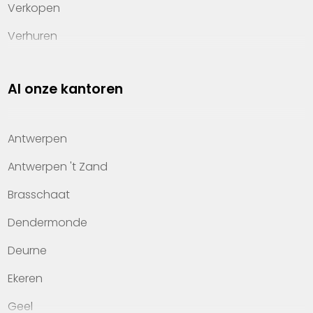
Verkopen
Verhuren
Investeren
Al onze kantoren
Property management
Over Heylen Vastgoed
Antwerpen
Kennis van wonen
Antwerpen 't Zand
Kantoren
Brasschaat
Veelgestelde vragen
Dendermonde
Werken bij Heylen Vastgoed
Deurne
Contact
Ekeren
Geel