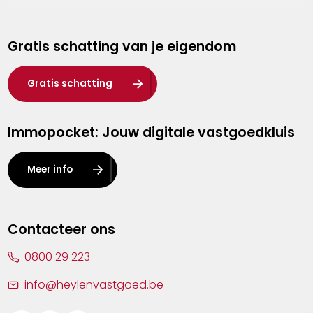
Genk
Gratis schatting van je eigendom
Hasselt
Heist-op-den-Berg
Gratis schatting
Herentals
Immopocket: Jouw digitale vastgoedkluis
Kalmthout
Leuven
Meer info
Lier
Lommel
Contacteer ons
Malle
0800 29 223
Mechelen
info@heylenvastgoed.be
Mortsel