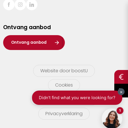
Sint-Truiden
Turnhout
Ontvang aanbod
Waasland
Wuustwezel
Ontvang aanbod
Zoersel
Website door boostU
Cookies
gebruikersvoorwaarden
Privacyverklaring