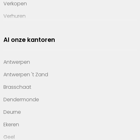
Verkopen
Verhuren
Investeren
Al onze kantoren
Property management
Over Heylen Vastgoed
Antwerpen
Kennis van wonen
Antwerpen 't Zand
Kantoren
Brasschaat
Veelgestelde vragen
Dendermonde
Werken bij Heylen Vastgoed
Deurne
Contact
Ekeren
Geel