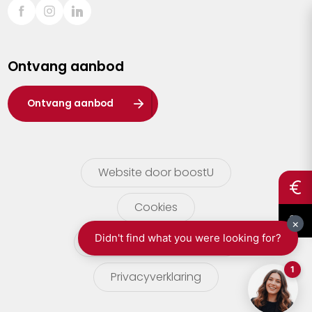
Sint-Truiden
Turnhout
Ontvang aanbod
Waasland
Wuustwezel
Ontvang aanbod
Zoersel
Website door boostU
Cookies
gebruikersvoorwaarden
Privacyverklaring