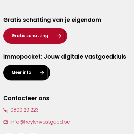
Genk
Gratis schatting van je eigendom
Hasselt
Heist-op-den-Berg
Gratis schatting
Herentals
Immopocket: Jouw digitale vastgoedkluis
Kalmthout
Leuven
Meer info
Lier
Lommel
Contacteer ons
Malle
0800 29 223
Mechelen
info@heylenvastgoed.be
Mortsel