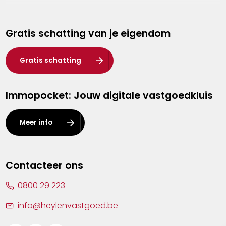
Genk
Gratis schatting van je eigendom
Hasselt
Heist-op-den-Berg
Gratis schatting
Herentals
Immopocket: Jouw digitale vastgoedkluis
Kalmthout
Leuven
Meer info
Lier
Lommel
Contacteer ons
Malle
0800 29 223
Mechelen
info@heylenvastgoed.be
Mortsel