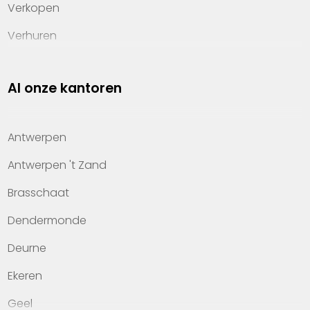
Verkopen
Verhuren
Investeren
Al onze kantoren
Property management
Over Heylen Vastgoed
Antwerpen
Kennis van wonen
Antwerpen 't Zand
Kantoren
Brasschaat
Veelgestelde vragen
Dendermonde
Werken bij Heylen Vastgoed
Deurne
Contact
Ekeren
Geel