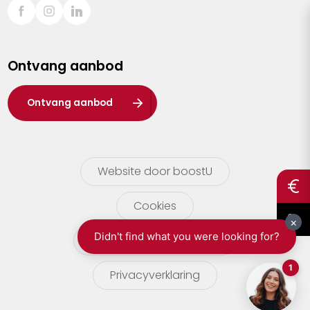
Sint-Truiden
Turnhout
Ontvang aanbod
Waasland
Wuustwezel
Ontvang aanbod
Zoersel
Website door boostU
Cookies
gebruikersvoorwaarden
Privacyverklaring